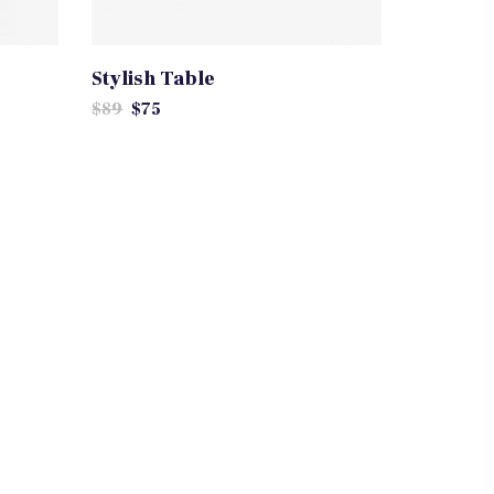
Stylish Table
$
89
$
75