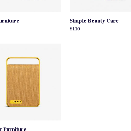
urniture
Simple Beauty Care
$
110
r Furniture