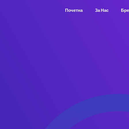
Почетна
За Нас
Бре