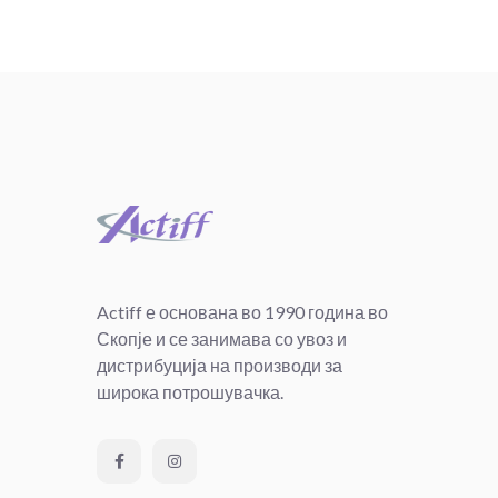
Actiff е основана во 1990 година во
Скопје и се занимава со увоз и
дистрибуција на производи за
широка потрошувачка.