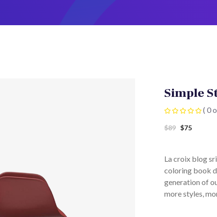
Simple St
( 0 o
$
89
$
75
La croix blog sri
coloring book d
generation of ou
more styles, mor