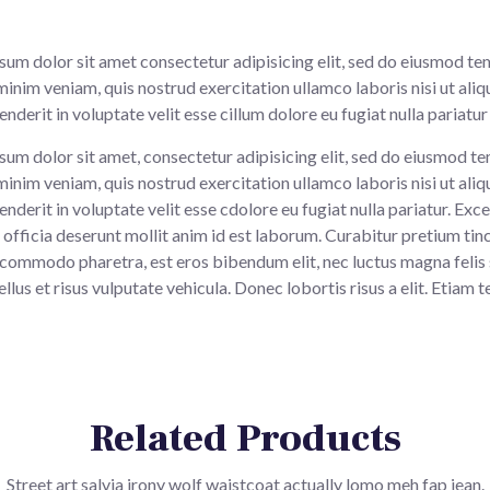
sum dolor sit amet consectetur adipisicing elit, sed do eiusmod te
minim veniam, quis nostrud exercitation ullamco laboris nisi ut al
enderit in voluptate velit esse cillum dolore eu fugiat nulla pariat
um dolor sit amet, consectetur adipisicing elit, sed do eiusmod te
minim veniam, quis nostrud exercitation ullamco laboris nisi ut al
enderit in voluptate velit esse cdolore eu fugiat nulla pariatur. Ex
 officia deserunt mollit anim id est laborum. Curabitur pretium tinc
 commodo pharetra, est eros bibendum elit, nec luctus magna felis 
ellus et risus vulputate vehicula. Donec lobortis risus a elit. Etiam
Related Products
Street art salvia irony wolf waistcoat actually lomo meh fap jean.