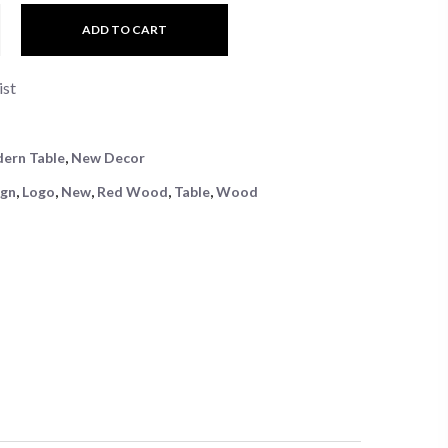
ADD TO CART
ist
ern Table
,
New Decor
ign
,
Logo
,
New
,
Red Wood
,
Table
,
Wood