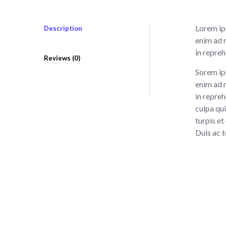
Lorem ip
Description
enim ad 
in repreh
Reviews (0)
Sorem ips
enim ad 
in repreh
culpa qui
turpis et
Duis ac t