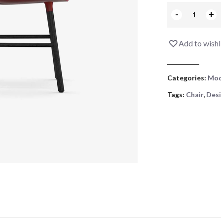
-
+
Add to wishl
Categories:
Mod
Tags:
Chair
,
Des