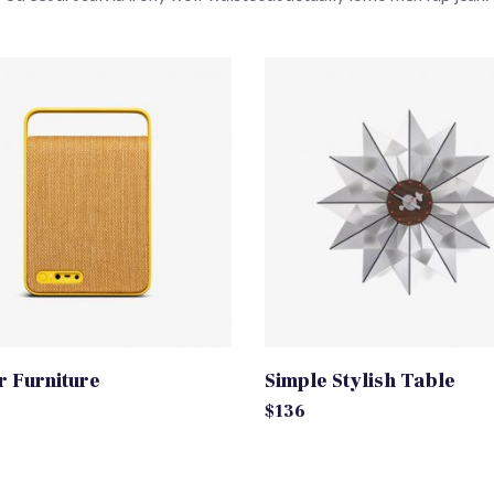
r Furniture
Simple Stylish Table
$
136