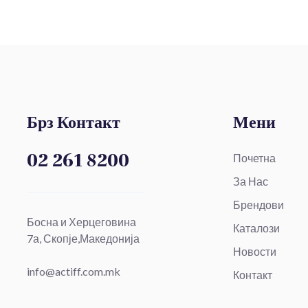
Брз Контакт
Мени
02 261 8200
Почетна
За Нас
Брендови
Босна и Херцеговина
Каталози
7а, Скопје,Македонија
Новости
info@actiff.com.mk
Контакт