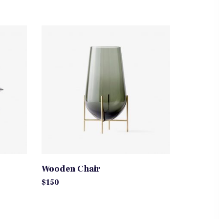
Wooden Chair
$
150