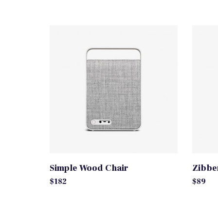
Simple Wood Chair
Zibbe
$
182
$
89