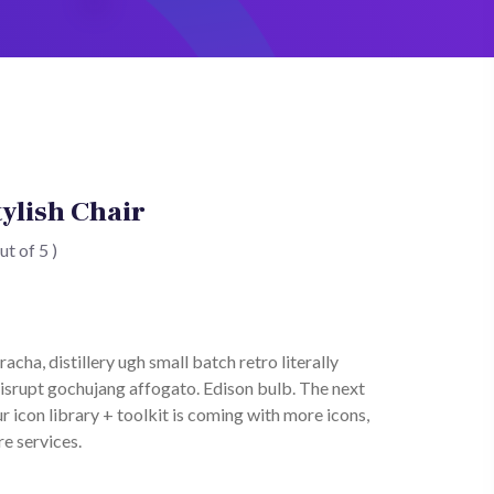
ylish Chair
ut of 5 )
racha, distillery ugh small batch retro literally
isrupt gochujang affogato. Edison bulb. The next
r icon library + toolkit is coming with more icons,
e services.