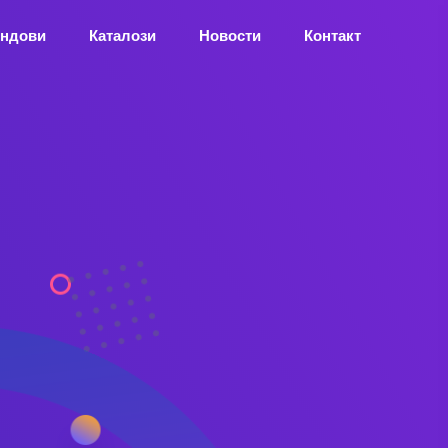
ндови
Каталози
Новости
Контакт