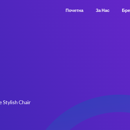
Почетна
За Нас
Бре
e Stylish Chair