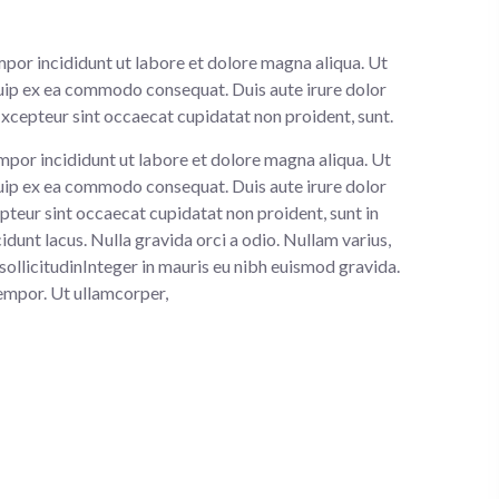
mpor incididunt ut labore et dolore magna aliqua. Ut
iquip ex ea commodo consequat. Duis aute irure dolor
ur xcepteur sint occaecat cupidatat non proident, sunt.
mpor incididunt ut labore et dolore magna aliqua. Ut
iquip ex ea commodo consequat. Duis aute irure dolor
cepteur sint occaecat cupidatat non proident, sunt in
idunt lacus. Nulla gravida orci a odio. Nullam varius,
sollicitudinInteger in mauris eu nibh euismod gravida.
 tempor. Ut ullamcorper,